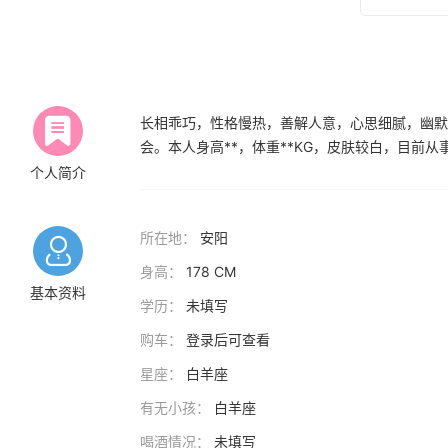
长相乖巧，性格慢热，善解人意，心思细腻，幽默
会。本人身高**，体重**KG，皮肤较白，目前
个人简介
所在地：
安阳
身高：
178 CM
基本资料
学历：
未填写
购车：
登录后可查看
星座：
白羊座
有无小孩：
白羊座
喝酒情况：
未填写