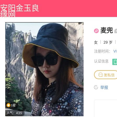
安阳金玉良
缘网
麦兜
女
|
29 岁
|
注册时间：
V
认证信息
发私信
举报
1星
人气：435