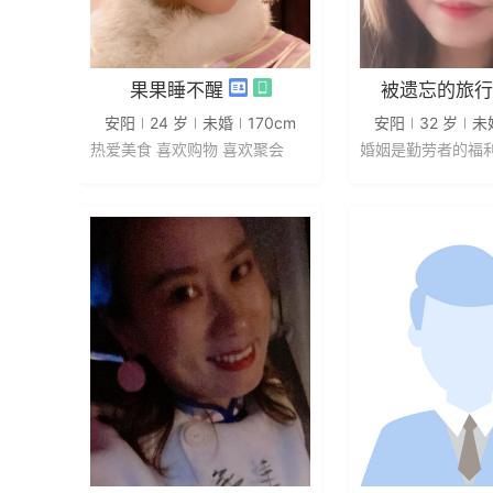
发私信
发私
果果睡不醒
被遗忘的旅行
安阳
24 岁
未婚
170cm
安阳
32 岁
未
热爱美食 喜欢购物 喜欢聚会