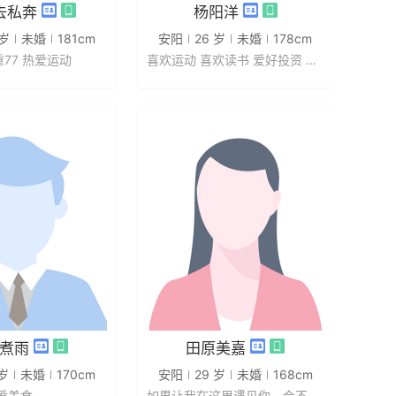
发私信
发私信
去私奔
杨阳洋
 岁
未婚
181cm
安阳
26 岁
未婚
178cm
重77 热爱运动
喜欢运动 喜欢读书 爱好投资 喜欢...
发私信
发私信
煮雨
田原美嘉
 岁
未婚
170cm
安阳
29 岁
未婚
168cm
爱美食
如果让我在这里遇见你，会不会是个...