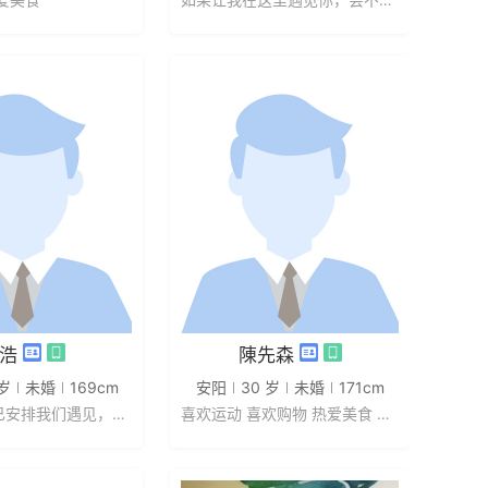
发私信
发私信
浩
陳先森
 岁
未婚
169cm
安阳
30 岁
未婚
171cm
上天也许早已安排我们遇见，指引我...
喜欢运动 喜欢购物 热爱美食 热爱...