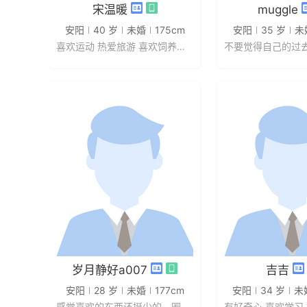
发私信
发私
宋温暖
muggle
安阳
40 岁
未婚
175cm
安阳
35 岁
未
喜欢运动 热爱旅游 喜欢饲养宠物 ...
发私信
发私
岁月静好a007
吉吉
安阳
28 岁
未婚
177cm
安阳
34 岁
未
感觉喜欢的东西还挺少的，圈子干净...