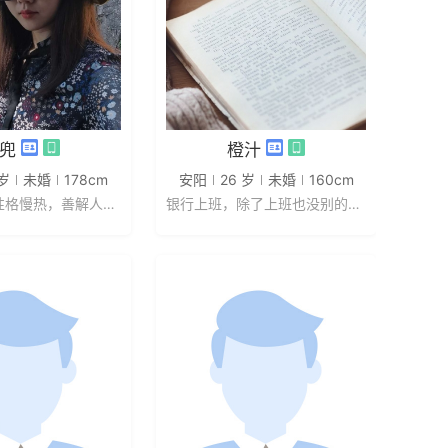
发私信
发私信
兜
橙汁
 岁
未婚
178cm
安阳
26 岁
未婚
160cm
长相乖巧，性格慢热，善解人意，心...
银行上班，除了上班也没别的爱好，...