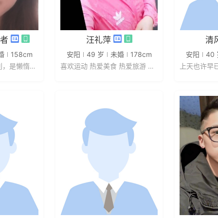
信
发私信
者
汪礼萍
清
婚
158cm
安阳
49 岁
未婚
178cm
安阳
40
婚姻是勤劳者的福利，是懒惰者的枷...
喜欢运动 热爱美食 热爱旅游 喜欢...