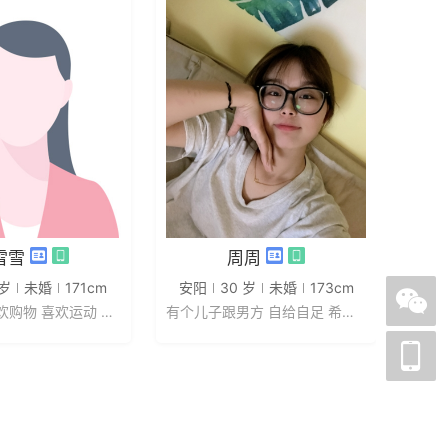
发私信
发私信
雪雪
周周
 岁
未婚
171cm
安阳
30 岁
未婚
173cm
喜欢运动 喜欢购物 喜欢运动 热爱...
有个儿子跟男方 自给自足 希望对方...