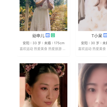
发私信
发私
幼申儿
T小呆
安阳
33 岁
未婚
175cm
安阳
30 岁
未
喜欢运动 热爱美食 热爱旅游 喜欢...