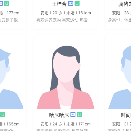
信
发私信
王梓合
骑猪
婚
177cm
安阳
20 岁
未婚
161cm
安阳
28
不要觉得自己的过去受到了很深的伤...
喜欢饲养宠物 喜欢运动 热爱美食 ...
身高*1，体
信
发私信
哈尼哈尼
时间
婚
165cm
安阳
24 岁
未婚
171cm
安阳
31
有好奇心 喜欢学习 憨憨的生活态度
喜欢运动 热爱美食 热爱旅游 热爱...
喜欢读书 热