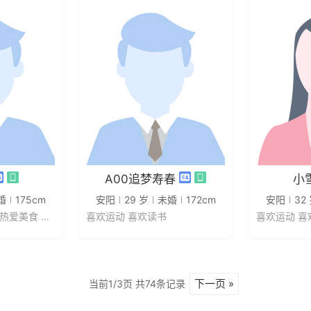
信
发私信
A00追梦寿春
小
婚
175cm
安阳
29 岁
未婚
172cm
安阳
32
喜欢运动 喜欢读书 热爱美食 热爱...
喜欢运动 喜欢读书
下一页 »
当前1/3页 共74条记录