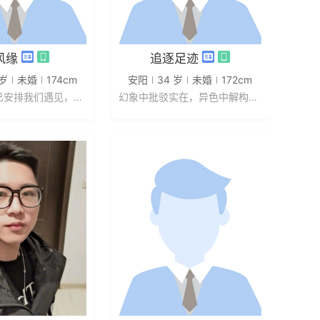
发私信
发私信
风缘
追逐足迹
 岁
未婚
174cm
安阳
34 岁
未婚
172cm
上天也许早已安排我们遇见，指引我...
幻象中批驳实在，异色中解构灰蓝；...