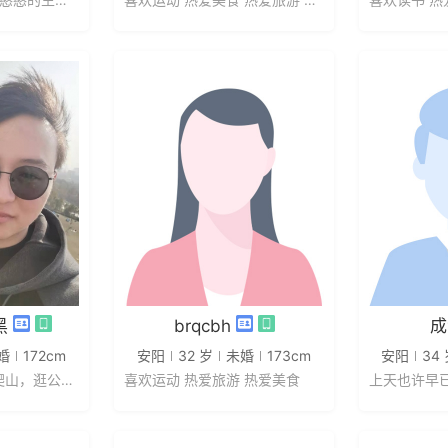
信
发私信
黑
brqcbh
成
婚
172cm
安阳
32 岁
未婚
173cm
安阳
34
兴趣爱好：动漫，爬山，逛公园，不...
喜欢运动 热爱旅游 热爱美食