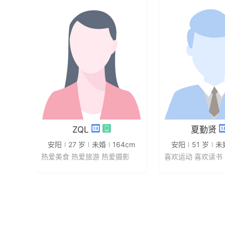
发私信
发私
ZQL
夏勤贤
安阳
27 岁
未婚
164cm
安阳
51 岁
未
热爱美食 热爱旅游 热爱摄影