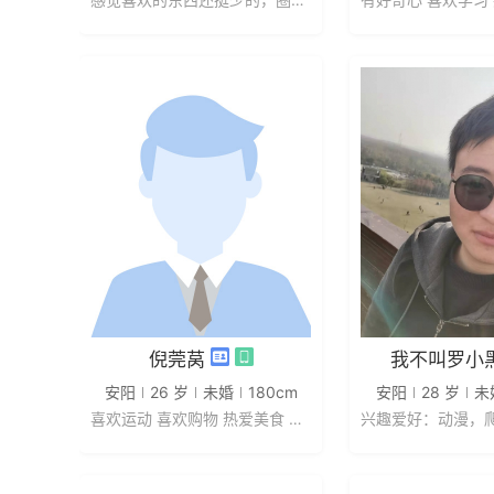
发私信
发私
倪莞莴
我不叫罗小
安阳
26 岁
未婚
180cm
安阳
28 岁
未
喜欢运动 喜欢购物 热爱美食 热爱...