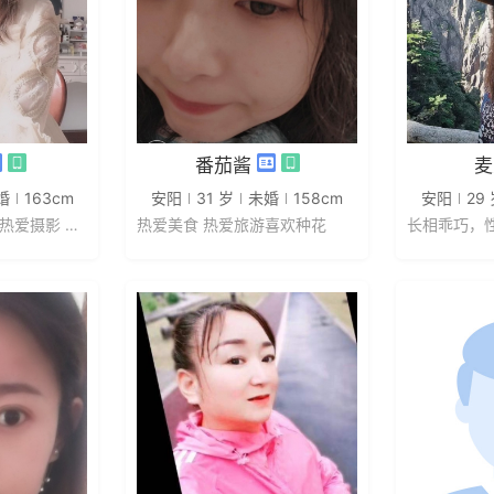
信
发私信
番茄酱
麦
婚
163cm
安阳
31 岁
未婚
158cm
安阳
29
喜欢运动 热爱美食 热爱摄影 我合...
热爱美食 热爱旅游喜欢种花